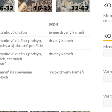
KO
Mobi
emai
popis
zámkovú dlažbu
jemne drvený kameň
KO
zámkovú dlažbu, podsyp,
drvený kameň
ochy a aj okrasné použitie
Meno
zámkovú dlažbu, podsyp,
drvený kameň
ôch, cestných
atď.
Váš e
ameň na spevnenie
hrubý drvený kameň
plôch
Váš t