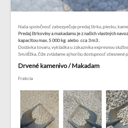
Naša spoločnosť zabezpečuje predaj štrku, piesku, kam
Predaj štrkoviny a makadamu je z našich vlastných nav
kapacitou max. 5 000 kg alebo cca 3 m3 .
Dodávka tovaru, vykládka u zákazníka expresnou služ
5m/dĺžka, čiže zvládame aj horšiu dostupnosť stiesnené p
Drvené kamenivo / Makadam
Frakcia