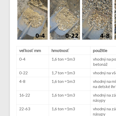
veľkosť mm
hmotnosť
použitie
0-4
1,6 ton =1m3
vhodný na po
betonáž
0-22
1,7 ton =1m3
vhodný na v
4-8
1,6 ton =1m3
vhodný na mie
na detské ihr
16-22
1,6 ton =1m3
vhodný na zá
násypy
22-63
1,6 ton =1m3
vhodný na zá
násypy