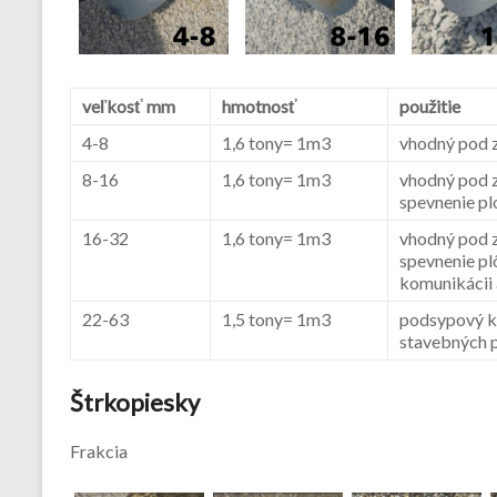
veľkosť mm
hmotnosť
použitie
4-8
1,6 tony= 1m3
vhodný pod 
8-16
1,6 tony= 1m3
vhodný pod 
spevnenie pl
16-32
1,6 tony= 1m3
vhodný pod 
spevnenie pl
komunikácii 
22-63
1,5 tony= 1m3
podsypový k
stavebných 
Štrkopiesky
Frakcia