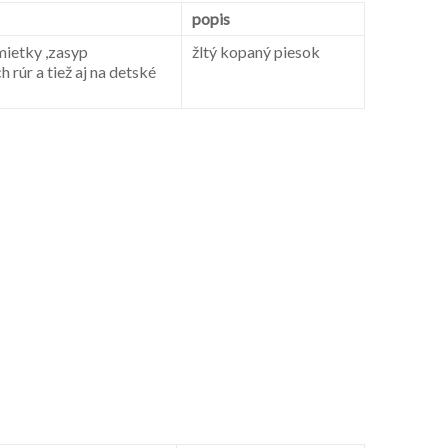
popis
mietky ,zasyp
žltý kopaný piesok
 rúr a tiež aj na detské