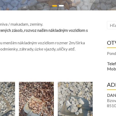
eniva / makadam, zeminy.
ozených zásob, rozvoz našim nákladným vozidlom s
OT
bou menším nákladným vozidlom rozmer 2m/šírka
odmienky, záhrady, úzke vjazdy, uličky atď.
Pond
Tele
Mobi
AD
DANA
Bzov
8510