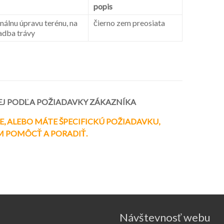
popis
nálnu úpravu terénu, na
čierno zem preosiata
adba trávy
ENEJ PODĽA POŽIADAVKY ZÁKAZNÍKA
E, ALEBO MÁTE ŠPECIFICKÚ POŽIADAVKU,
M POMÔCŤ A PORADIŤ.
Návštevnosť webu