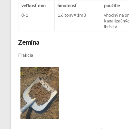
veľkosť mm
hmotnosť
použitie
0-1
1,6 tony= 1m3
vhodný na o
kanalizačných
ihriská
Zemina
Frakcia