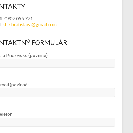
NTAKTY
l: 0907 055 771
l:
strkbratislava@gmail.com
NTAKTNÝ FORMULÁR
 a Priezvisko (povinné)
mail (povinné)
elefón