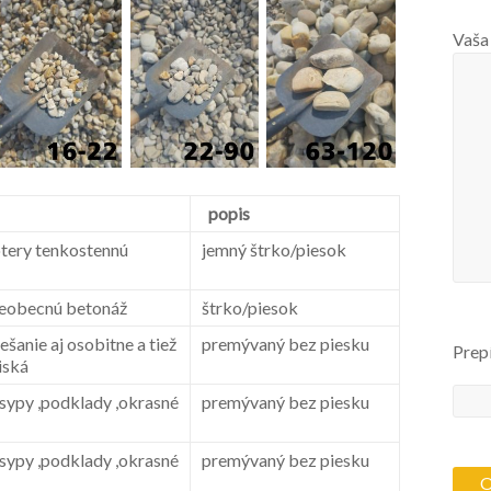
Vaša
popis
tery tenkostennú
jemný štrko/piesok
šeobecnú betonáž
štrko/piesok
šanie aj osobitne a tiež
premývaný bez piesku
Prep
iská
sypy ,podklady ,okrasné
premývaný bez piesku
sypy ,podklady ,okrasné
premývaný bez piesku