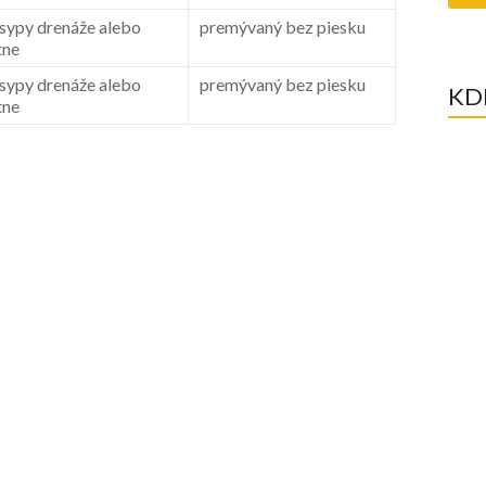
sypy drenáže alebo
premývaný bez piesku
tne
sypy drenáže alebo
premývaný bez piesku
KD
tne