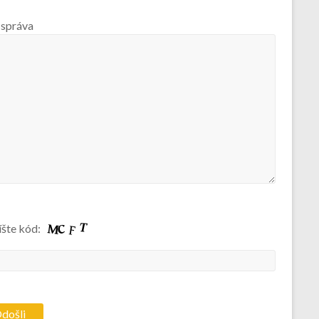
 správa
íšte kód: